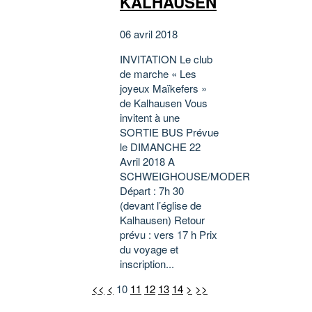
KALHAUSEN
06 avril 2018
INVITATION Le club
de marche « Les
joyeux Maïkefers »
de Kalhausen Vous
invitent à une
SORTIE BUS Prévue
le DIMANCHE 22
Avril 2018 A
SCHWEIGHOUSE/MODER
Départ : 7h 30
(devant l’église de
Kalhausen) Retour
prévu : vers 17 h Prix
du voyage et
inscription...
<<
<
10
11
12
13
14
>
>>