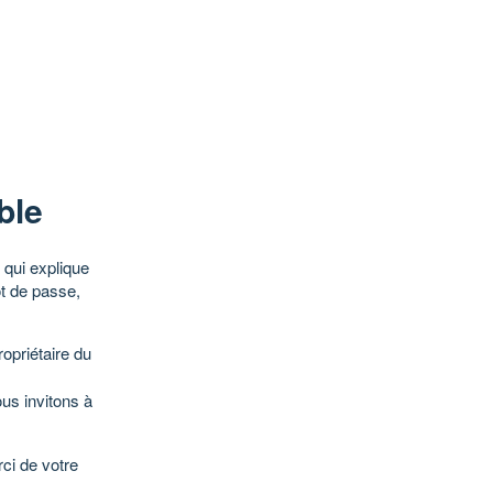
ble
qui explique
ot de passe,
opriétaire du
ous invitons à
ci de votre