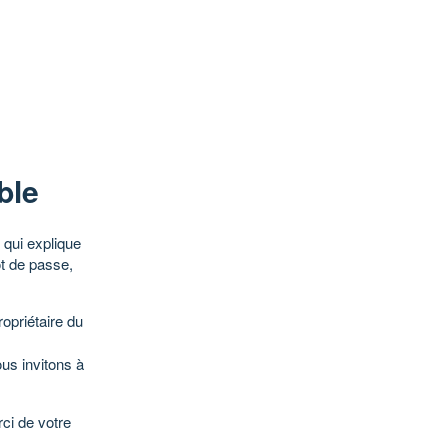
ble
qui explique
ot de passe,
opriétaire du
ous invitons à
ci de votre