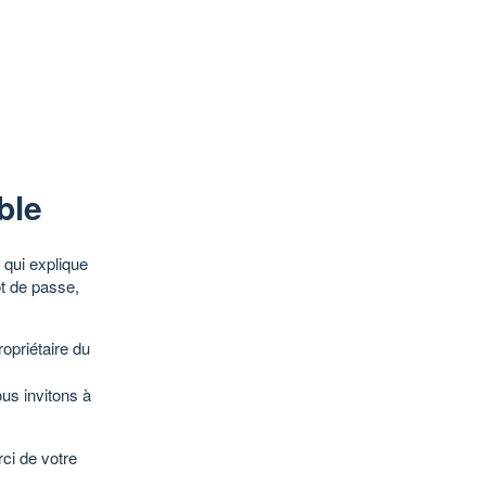
ble
qui explique
ot de passe,
opriétaire du
ous invitons à
ci de votre